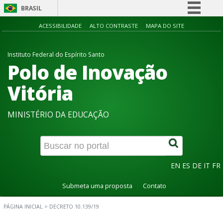
BRASIL
Simplifique!
ACESSIBILIDADE
ALTO CONTRASTE
MAPA DO SITE
Comunica BR
Instituto Federal do Espírito Santo
Participe
Polo de Inovação
Acesso à informação
Vitória
Legislação
Canais
MINISTÉRIO DA EDUCAÇÃO
EN
ES
DE
IT
FR
Submeta uma proposta
Contato
PÁGINA INICIAL
>
DECRETO 10.139/19