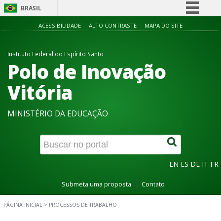
BRASIL
Simplifique!
ACESSIBILIDADE
ALTO CONTRASTE
MAPA DO SITE
Comunica BR
Instituto Federal do Espírito Santo
Participe
Polo de Inovação
Acesso à informação
Vitória
Legislação
Canais
MINISTÉRIO DA EDUCAÇÃO
EN
ES
DE
IT
FR
Submeta uma proposta
Contato
PÁGINA INICIAL
>
PROCESSOS DE TRABALHO