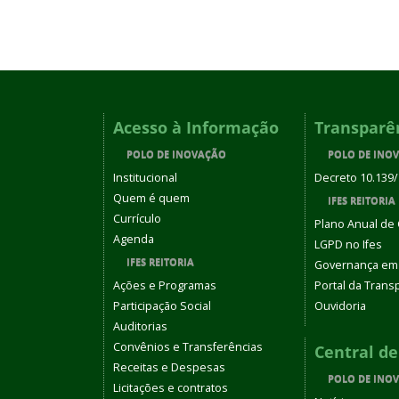
Acesso à Informação
Transparê
POLO DE INOVAÇÃO
POLO DE INO
Institucional
Decreto 10.139
Quem é quem
IFES REITORIA
Currículo
Plano Anual de
Agenda
LGPD no Ifes
IFES REITORIA
Governança em
Ações e Programas
Portal da Trans
Participação Social
Ouvidoria
Auditorias
Convênios e Transferências
Central d
Receitas e Despesas
POLO DE INO
Licitações e contratos