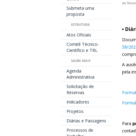
de Nove
Submeta uma
proposta
ESTRUTURA
• Diá
Atos Oficiais
Docume
Comitê Técnico-
58/202
Científico e TRL
compro
SAIBA MAIS
A ausê
Agenda
pela in
Administrativa
Solicitação de
Reservas
Formul
Indicadores
Formul
Projetos
Diárias e Passagens
Para
p
Processos de
contad