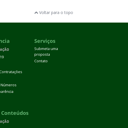
Voltar para o topo
ncia
Serviços
Submeta uma
VAÇÃO
proposta
/19
Contato
 Contratações
 Números
parência
e Conteúdos
VAÇÃO