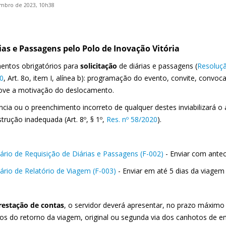
mbro de 2023, 10h38
rias e Passagens pelo Polo de Inovação Vitória
ntos obrigatórios para
solicitação
de diárias e passagens (
Resoluçã
0
, Art. 8o, item I, alínea b): programação do evento, convite, conv
ve a motivação do deslocamento.
ncia ou o preenchimento incorreto de qualquer destes inviabilizará o
strução inadequada (Art. 8º, § 1º,
Res. nº 58/2020
).
ário de Requisição de Diárias e Passagens (F-002)
- Enviar com antec
ário de Relatório de Viagem (F-003)
- Enviar em até 5 dias da viagem 
restação de contas
, o servidor deverá apresentar, no prazo máximo 
os do retorno da viagem, original ou segunda via dos canhotos de e