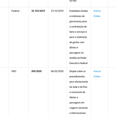
no Ifes
Federal
10.193/2019
27/12/2019
Estabelece limites
Acesso
e instâncias de
Online
governança para
a contratação de
bens e serviços e
para a realização
de gastos com
diárias e
passagens no
âmbito do Poder
Executivo federal
MEC
204/2020
06/02/2020
Dispõe sobre os
Acesso
procedimentos
Online
para afastamento
da sede e do País
e concessão de
diárias e
passagens em
viagens nacionais
e internacionais,