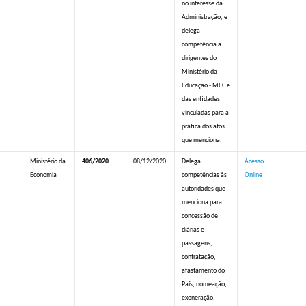
no interesse da
Administração, e
delega
competência a
dirigentes do
Ministério da
Educação - MEC e
das entidades
vinculadas para a
prática dos atos
que menciona.
Ministério da
406/2020
08/12/2020
Delega
Acesso
Economia
competências às
Online
autoridades que
menciona para
concessão de
diárias e
passagens,
contratação,
afastamento do
País, nomeação,
exoneração,