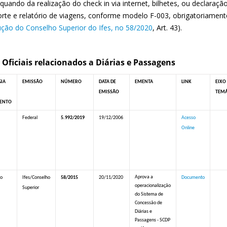
quando da realização do check in via internet, bilhetes, ou declaraç
orte e relatório de viagens, conforme modelo F-003, obrigatoriament
ção do Conselho Superior do Ifes, no 58/2020
, Art. 43).
s Oficiais relacionados a Diárias e Passagens
GIA
EMISSÃO
NÚMERO
DATA DE
EMENTA
LINK
EIXO
EMISSÃO
TEMÁ
ENTO
Federal
5.992/2019
19/12/2006
Acesso
Online
Aprova a
ão
Ifes/Conselho
58/2015
20/11/2020
Documento
operacionalização
Superior
do Sistema de
Concessão de
Diárias e
Passagens - SCDP