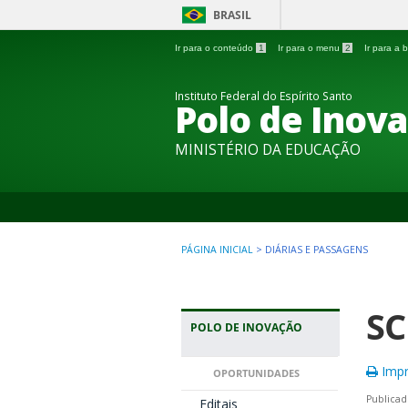
BRASIL
Ir para o conteúdo
1
Ir para o menu
2
Ir para a
Instituto Federal do Espírito Santo
Polo de Inova
MINISTÉRIO DA EDUCAÇÃO
PÁGINA INICIAL
>
DIÁRIAS E PASSAGENS
SC
POLO DE INOVAÇÃO
Impr
OPORTUNIDADES
Publicad
Editais