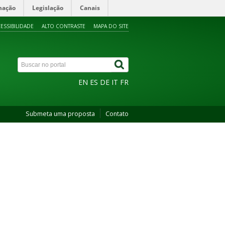
mação
Legislação
Canais
ESSIBILIDADE
ALTO CONTRASTE
MAPA DO SITE
EN
ES
DE
IT
FR
Submeta uma proposta
Contato