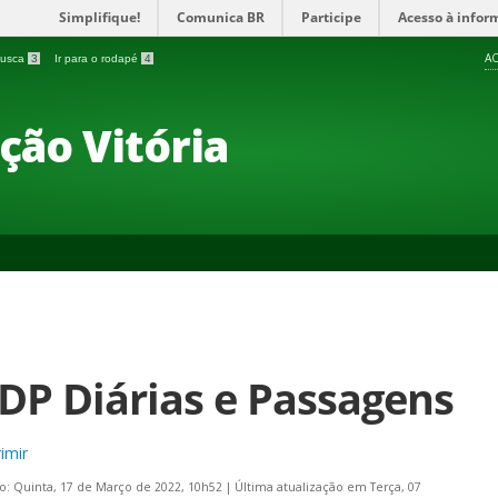
Simplifique!
Comunica BR
Participe
Acesso à infor
AC
 busca
3
Ir para o rodapé
4
ção Vitória
DP Diárias e Passagens
imir
o: Quinta, 17 de Março de 2022, 10h52
|
Última atualização em Terça, 07