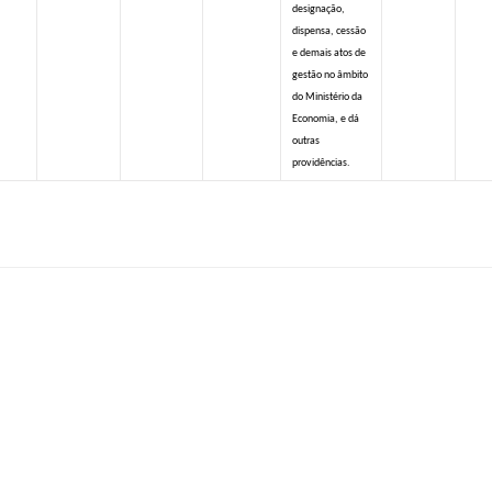
designação,
dispensa, cessão
e demais atos de
gestão no âmbito
do Ministério da
Economia, e dá
outras
providências.