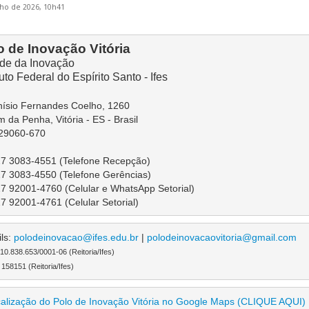
lho de 2026, 10h41
o de Inovação Vitória
de da Inovação
tuto Federal do Espírito Santo - Ifes
Anísio Fernandes Coelho, 1260
m da Penha, Vitória - ES - Brasil
29060-670
7 3083-4551 (Telefone Recepção)
7 3083-4550 (Telefone Gerências)
7 92001-4760 (Celular e WhatsApp Setorial)
7 92001-4761 (Celular Setorial)
ls: 
polodeinovacao@ifes.edu.br
 | 
polodeinovacaovitoria@gmail.com
0.838.653/0001-06 (Reitoria/Ifes)
58151 (Reitoria/Ifes)
alização do Polo de Inovação Vitória no Google Maps (CLIQUE AQUI)