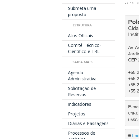
27 de Ju
Submeta uma
proposta
Pol
ESTRUTURA
Cida
Insti
Atos Oficiais
Comitê Técnico-
​Av. 
Científico e TRL
Jardi
CEP 
SAIBA MAIS
Agenda
+55 2
Administrativa
+55 2
+55 2
Solicitação de
+55 2
Reservas
Indicadores
E-mai
Projetos
CNPJ: 1
UASG: 1
Diárias e Passagens
Processos de
🌐
Loc