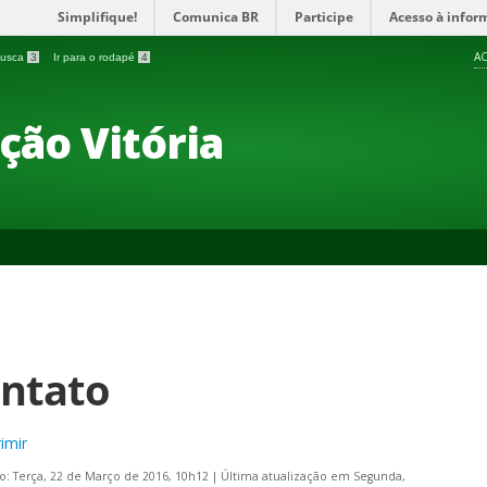
Simplifique!
Comunica BR
Participe
Acesso à infor
AC
 busca
3
Ir para o rodapé
4
ção Vitória
ntato
imir
o: Terça, 22 de Março de 2016, 10h12
|
Última atualização em Segunda,