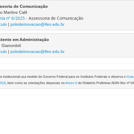
ssoria de Comunicação
o Martins Calil
ria nº 6/2025
 - Assessoria de Comunicação
culo
 | 
polodeinovacao@ifes.edu.br
stente em Administração
r Gianordoli
culo
 | 
polodeinovacao@ifes.edu.br
te institucional usa modelo do Governo Federal para os Institutos Federais e observa o 
Guia 
2019
, bem como as orientações dispostas no 
Anexo II
 do Relatório Preliminar ADIN-Ifes nº 