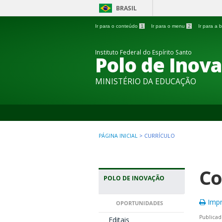
BRASIL
Ir para o conteúdo
1
Ir para o menu
2
Ir para a
Instituto Federal do Espírito Santo
Polo de Inova
MINISTÉRIO DA EDUCAÇÃO
PÁGINA INICIAL
>
CURRÍCULO
Co
POLO DE INOVAÇÃO
Impr
OPORTUNIDADES
Publicad
Editais