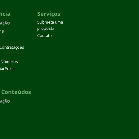
ncia
Serviços
Submeta uma
VAÇÃO
proposta
/19
Contato
 Contratações
 Números
parência
e Conteúdos
VAÇÃO