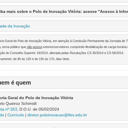
iba mais sobre o Polo de Inovação Vitória: acesse "Acesso à Info
ade da Inovação
ora-Geral do Polo de Inovação Vitória, em atenção à Comissão Permanente da Jornada de Tra
a, torna público que 
não possui
 setores/servidores cumprindo flexibilização de carga horári
ção do Conselho Superior 19/2014, alterada pelas Resoluções CS 35/2014 e CS 56/2014.
amento: de 8h às 12h e de 13h às 17h, dias úteis.
uem é quem
oria Geral do Polo de Inovação Vitória
lo Queiroz Schimidt
ria nº 263
, D.O.U. de 05/02/2024
da
 | 
Currículo
 | 
diretor.poloinovacao@ifes.edu.br