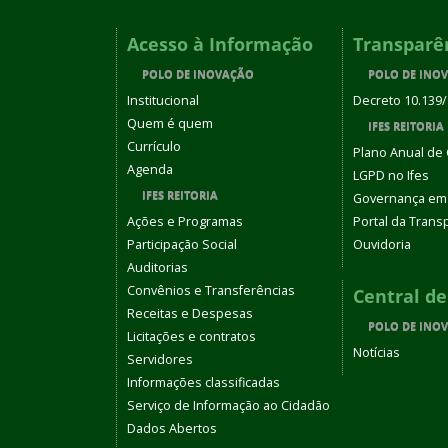
Acesso à Informação
Transparê
POLO DE INOVAÇÃO
POLO DE INO
Institucional
Decreto 10.139
Quem é quem
IFES REITORIA
Currículo
Plano Anual de
Agenda
LGPD no Ifes
IFES REITORIA
Governança em
Ações e Programas
Portal da Trans
Participação Social
Ouvidoria
Auditorias
Convênios e Transferências
Central d
Receitas e Despesas
POLO DE INO
Licitações e contratos
Notícias
Servidores
Informações classificadas
Serviço de Informação ao Cidadão
Dados Abertos