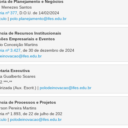
toria de Planejamento e Negócios
e Menezes Santos
ria nº 377
, D.O.U. de 14/02/2024
culo
 | 
polo.planejamento@ifes.edu.br
ncia de Recursos Institucionais
ções Empresariais e Eventos
io Conceição Martins
ria nº 3.427
, de 30 de dezembro de 2024
einovacao@ifes.edu.br
taria Executiva
ta Gualberto Soares
2.***-**
rizada (Aux. Escrit.) | 
polodeinovacao@ifes.edu.br
ncia de Processos e Projetos
son Pereira Martins
ria nº 1.893, de 22 de julho de 202
culo
 | 
polodeinovacao@ifes.edu.br