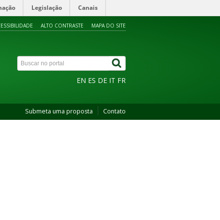
mação
Legislação
Canais
ESSIBILIDADE
ALTO CONTRASTE
MAPA DO SITE
EN
ES
DE
IT
FR
Submeta uma proposta
Contato