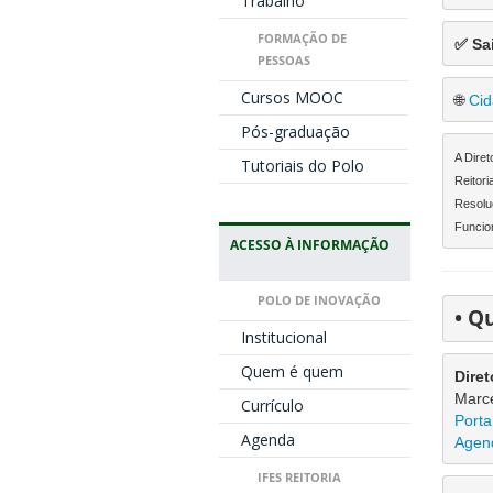
Trabalho
FORMAÇÃO DE
✅
 Sa
PESSOAS
Cursos MOOC
🌐
Cid
Pós-graduação
A Diret
Tutoriais do Polo
Reitori
Resolu
Funcion
ACESSO À INFORMAÇÃO
POLO DE INOVAÇÃO
• 
Q
Institucional
Quem é quem
Diret
Marce
Currículo
Porta
Agenda
Agen
IFES REITORIA