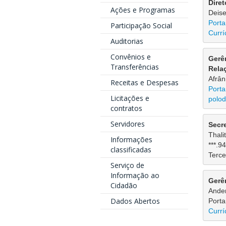
Dire
Ações e Programas
Deis
Porta
Participação Social
Currí
Auditorias
Convênios e
Gerê
Transferências
Rela
Afrân
Receitas e Despesas
Porta
Licitações e
polod
contratos
Servidores
Secre
Thali
Informações
***.94
classificadas
Tercei
Serviço de
Informação ao
Gerê
Cidadão
Ander
Dados Abertos
Porta
Currí