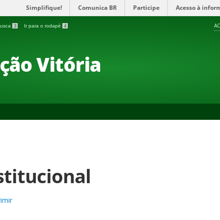
Simplifique!
Comunica BR
Participe
Acesso à infor
AC
 busca
3
Ir para o rodapé
4
ção Vitória
stitucional
imir