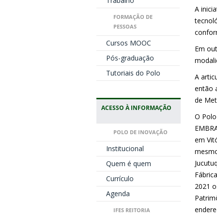
Trabalho
A inic
FORMAÇÃO DE
tecnol
PESSOAS
confo
Cursos MOOC
Em
ou
Pós-graduação
modali
Tutoriais do Polo
A arti
então 
de Meta
ACESSO À INFORMAÇÃO
O Polo
EMBRAP
POLO DE INOVAÇÃO
em Vit
Institucional
mesmo 
Jucutuq
Quem é quem
Fábric
Currículo
2021 o
Agenda
Patrim
endere
IFES REITORIA