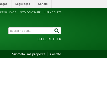
mação
Legislação
Canais
ESSIBILIDADE
ALTO CONTRASTE
MAPA DO SITE
EN
ES
DE
IT
FR
Submeta uma proposta
Contato