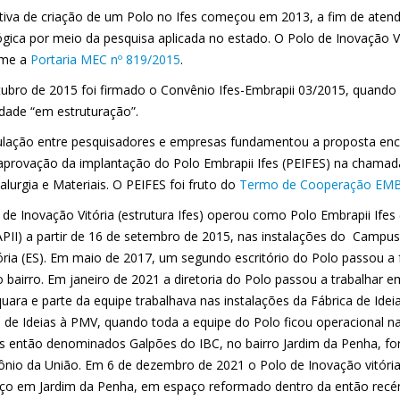
iativa de criação de um Polo no Ifes começou em 2013, a fim de aten
ógica por meio da pesquisa aplicada no estado. O Polo de Inovação Vi
rme a
Portaria MEC nº 819/2015
.
tubro
de 20
15
foi firmado o Convênio Ifes-Embrapii 03/2015,
quando 
dade “em estruturação”.
culação entre pesquisadores e empresas fundamentou a proposta enc
aprovação da implantação do Polo Embrapii Ifes (PEIFES) na chamada
lurgia e Materiais. O PEIFES foi fruto do
Termo de Cooperação EMBR
 de Inovação Vitória (estrutura Ifes) operou como Polo Embrapii Ifes
II) a partir de 16 de setembro de 2015, nas instalações do Campus Vi
ória (ES). Em maio de 2017, um segundo escritório do Polo passou a f
bairro. Em janeiro de 2021 a diretoria do Polo passou a trabalhar em
uara e parte da equipe trabalhava nas instalações da Fábrica de Idei
a de Ideias à PMV, quando toda a equipe do Polo ficou operacional n
s então denominados Galpões do IBC, no bairro Jardim da Penha, for
ônio da União. Em 6 de dezembro de 2021 o Polo de Inovação vitóri
ço em Jardim da Penha, em espaço reformado dentro da então re