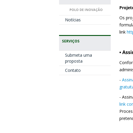
Projet
POLO DE INOVAÇÃO
Os pro
Notícias
formul
link
htt
SERVIÇOS
• Ass
Submeta uma
proposta
Conform
admini
Contato
-
Assin
gratuit
- Assin
link co
Proces
preten