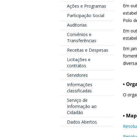
Em out
Ações e Programas
estabe
Participação Social
Polo d
Auditorias
Em out
Convênios e
estabe
Transferências
Em jan
Receitas e Despesas
foment
Licitações e
diversa
contratos
Servidores
• Or
Informações
classificadas
O orga
Serviço de
Informação ao
Cidadão
• Map
Dados Abertos
Resolu
Resolu