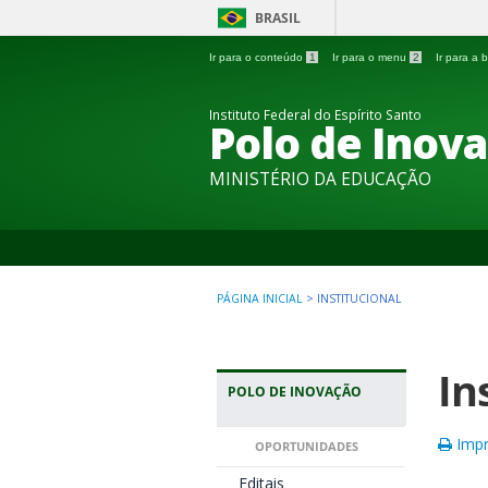
BRASIL
Ir para o conteúdo
1
Ir para o menu
2
Ir para a
Instituto Federal do Espírito Santo
Polo de Inova
MINISTÉRIO DA EDUCAÇÃO
PÁGINA INICIAL
>
INSTITUCIONAL
In
POLO DE INOVAÇÃO
Impr
OPORTUNIDADES
Editais