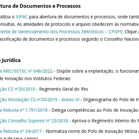
rtura de Documentos e Processos
utiliza o
SIPAC
para abertura de documentos e processos, onde també
onsultas. As atividades de protocolo e arquivo obedecem às normativ
ente de Gerenciamento dos Processos Eletrônicos – CPGPE
. Clique
lassificação de documentos e processos segundo o Conselho Naciona
 Jurídica
ia MEC/SETEC nº 646/2022
- Dispõe sobre a implantação, o funciona
de Inovação nos Institutos Federais
ção CS nº20/2019
- Regimento Geral do Ifes
ção Resolução CS nº20/2019 - Anexo IV
- Organograma do Polo de In
a Reitoria nº 1.791/2018
- Delega competências ao Polo de Inovação 
ção Conselho Superior nº 23/2018
- Aprova o Regimento Interno do P
a Reitoria nº 24/2017
- Normatiza nome do Polo de Inovação Vitória 
to e de seus campi)