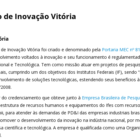
o de Inovação Vitória
ória
 de Inovação Vitória foi criado e denominado pela
Portaria MEC nº 8
olvimento voltados à inovação e seu funcionamento é regulamentad
sional e Tecnológica. Tem como missão atuar em projetos de pesq
iais, cumprindo um dos objetivos dos Institutos Federais (IF), sendo 
nvolvimento de soluções tecnológicas, estendendo seus benefícios 
/2008.
ir do credenciamento que obteve junto à
Empresa Brasileira de Pesqui
a estrutura de recursos humanos e equipamentos do Ifes com recurso
ii, para atender às demandas de PD&I das empresas industriais brasil
romover o desenvolvimento da inovação na indústria nacional, por m
sa científica e tecnológica. A empresa é qualificada como uma Organi
.