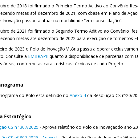
ubro de 2018 foi firmado o Primeiro Termo Aditivo ao Convênio Ifes
lecendo metas até dezembro de 2021, com cbase em
Plano de Ação
e Inovação passou a atuar na modalidade “em consolidação”.
ubro de 2021 foi firmado o Segundo Termo Aditivo ao Convênio Ifes
lec
e
ndo
metas até dezembro de 2022 para execução de fomentos E
eiro de 2023 o Polo de Inovação Vitória passa a operar exclusivam
o. Consulte a
EMBRAPII
quanto à disponibilidade de parcerias com
s áreas, conforme as características técnicas de cada Projeto.
ganograma
nograma do Polo está definido no
Anexo 4
da Resolução CS nº20/201
a Estratégico
ção CS nº 307/2025
- Aprova relatório do Polo de Inovaçãodo ano 2
ção CS nº 307 2025 - Anexo I
- Relatório do Polo de Inovação Vitória