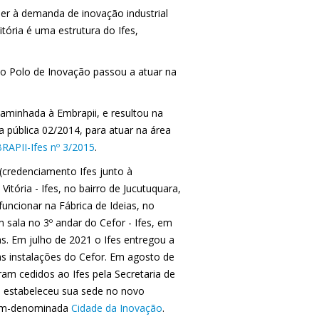
der à demanda de inovação industrial
tória é uma estrutura do Ifes,
o Polo de Inovação passou a atuar na
aminhada à Embrapii, e resultou na
 pública 02/2014, para atuar na área
APII-Ifes nº 3/2015
.
 (credenciamento Ifes junto à
tória - Ifes, no bairro de Jucutuquara,
uncionar na Fábrica de Ideias, no
 sala no 3º andar do Cefor - Ifes, em
as. Em julho de 2021 o Ifes entregou a
as instalações do Cefor. Em agosto de
am cedidos ao Ifes pela Secretaria de
a estabeleceu sua sede no novo
cém-denominada
Cidade da Inovação
.