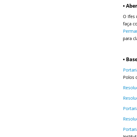
• Abe
O Ifes 
faça c
Perman
para c
• Base
Portar
Polos 
Resolu
Resolu
Portari
Resolu
Portari
Institu