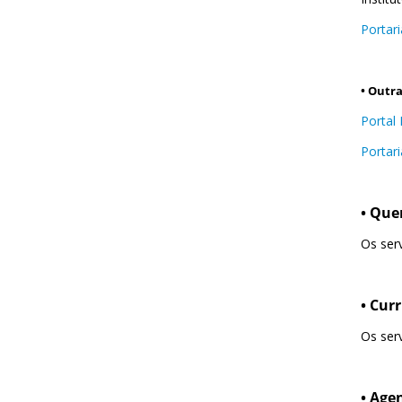
Portar
• Outra
Portal
Portar
• Qu
Os ser
• Curr
Os ser
• Age