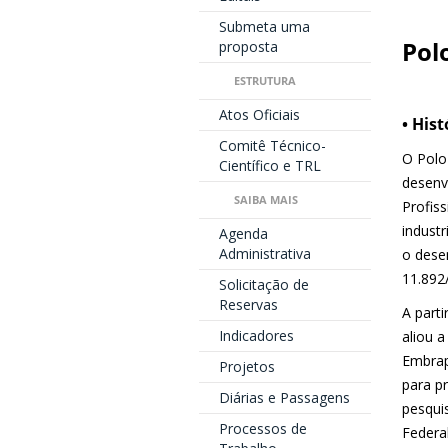
Submeta uma
Pol
proposta
ESTRUTURA
Atos Oficiais
• Hist
Comitê Técnico-
O Polo
Científico e TRL
desenv
SAIBA MAIS
Profis
industr
Agenda
Administrativa
o dese
11.892
Solicitação de
Reservas
A part
Indicadores
aliou 
Embrap
Projetos
para p
Diárias e Passagens
pesqui
Processos de
Federal