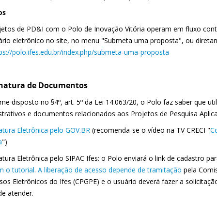
os
jetos de PD&I com o Polo de Inovação Vitória operam em fluxo con
ário eletrônico no site, no menu "Submeta uma proposta", ou direta
ps://polo.ifes.edu.br/index.php/submeta-uma-proposta
inatura de Documentos
e disposto no §4º, art. 5º da Lei 14.063/20, o Polo faz saber que uti
strativos e documentos relacionados aos Projetos de Pesquisa Aplic
atura Eletrônica pelo GOV.BR
(recomenda-se o vídeo na TV CRECI "
Co
a
")
atura Eletrônica pelo SIPAC Ifes: o Polo enviará o link de cadastro pa
m o tutorial
.
A liberação de acesso depende de tramitação
pela Comi
sos Eletrônicos do Ifes (CPGPE) e o usuário deverá fazer a solicit
de atender.