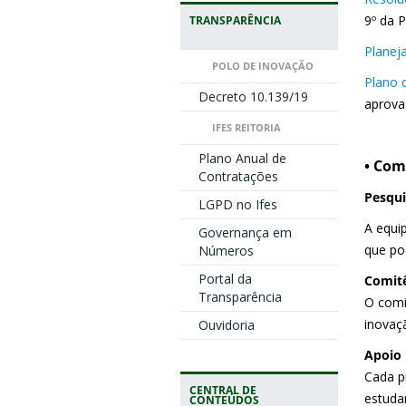
9º da 
TRANSPARÊNCIA
Planej
POLO DE INOVAÇÃO
Plano 
Decreto 10.139/19
aprova
IFES REITORIA
Plano Anual de
• Com
Contratações
Pesqu
LGPD no Ifes
A equip
Governança em
que po
Números
Portal da
Comitê
Transparência
O comi
inovaç
Ouvidoria
Apoio
Cada p
CENTRAL DE
estuda
CONTEÚDOS