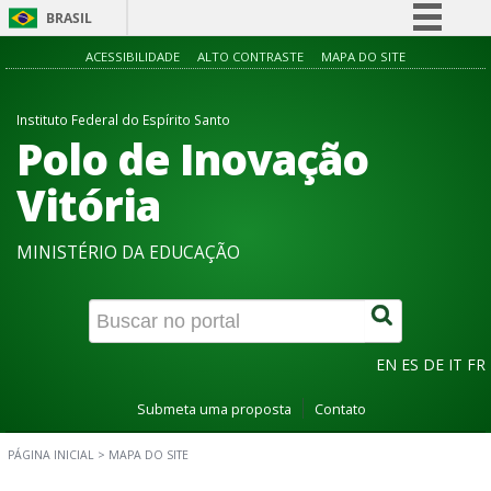
BRASIL
Simplifique!
ACESSIBILIDADE
ALTO CONTRASTE
MAPA DO SITE
Comunica BR
Instituto Federal do Espírito Santo
Participe
Polo de Inovação
Acesso à informação
Vitória
Legislação
Canais
MINISTÉRIO DA EDUCAÇÃO
EN
ES
DE
IT
FR
Submeta uma proposta
Contato
PÁGINA INICIAL
>
MAPA DO SITE