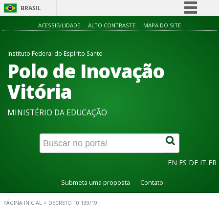
BRASIL
Simplifique!
ACESSIBILIDADE
ALTO CONTRASTE
MAPA DO SITE
Comunica BR
Instituto Federal do Espírito Santo
Participe
Polo de Inovação
Acesso à informação
Vitória
Legislação
Canais
MINISTÉRIO DA EDUCAÇÃO
EN
ES
DE
IT
FR
Submeta uma proposta
Contato
PÁGINA INICIAL
>
DECRETO 10.139/19