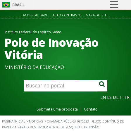
BRASIL
Simplifique!
ACESSIBILIDADE
ALTO CONTRASTE
MAPA DO SITE
Comunica BR
Instituto Federal do Espírito Santo
Participe
Polo de Inovação
Acesso à informação
Vitória
Legislação
Canais
MINISTÉRIO DA EDUCAÇÃO
EN
ES
DE
IT
FR
Submeta uma proposta
Contato
PÁGINA INICIAL
>
NOTÍCIAS
>
CHAMADA PÚBLICA 08/2023 - FLUXO CONTÍNUO DE
PARCERIA PARA O DESENVOLVIMENTO DE PESQUISA E EXTENSÃO