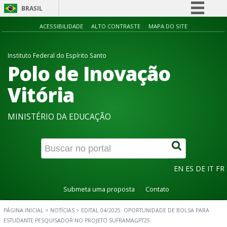
BRASIL
Simplifique!
ACESSIBILIDADE
ALTO CONTRASTE
MAPA DO SITE
Comunica BR
Instituto Federal do Espírito Santo
Participe
Polo de Inovação
Acesso à informação
Vitória
Legislação
Canais
MINISTÉRIO DA EDUCAÇÃO
EN
ES
DE
IT
FR
Submeta uma proposta
Contato
PÁGINA INICIAL
>
NOTÍCIAS
>
EDITAL 04/2025: OPORTUNIDADE DE BOLSA PARA
ESTUDANTE PESQUISADOR NO PROJETO SUFRAMAGPT25