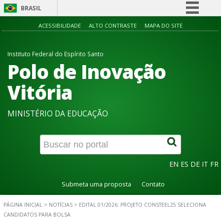
BRASIL
Simplifique!
ACESSIBILIDADE
ALTO CONTRASTE
MAPA DO SITE
Comunica BR
Instituto Federal do Espírito Santo
Participe
Polo de Inovação
Acesso à informação
Vitória
Legislação
Canais
MINISTÉRIO DA EDUCAÇÃO
EN
ES
DE
IT
FR
Submeta uma proposta
Contato
PÁGINA INICIAL
>
NOTÍCIAS
>
EDITAL 01/2026: PROJETO CONSTEEL25 SELECIONA
CANDIDATOS PARA BOLSA