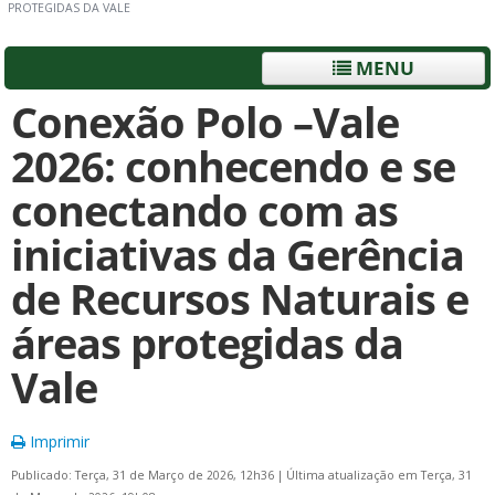
PROTEGIDAS DA VALE
MENU
Conexão Polo –Vale
2026: conhecendo e se
conectando com as
iniciativas da Gerência
de Recursos Naturais e
áreas protegidas da
Vale
Imprimir
Publicado: Terça, 31 de Março de 2026, 12h36
|
Última atualização em Terça, 31