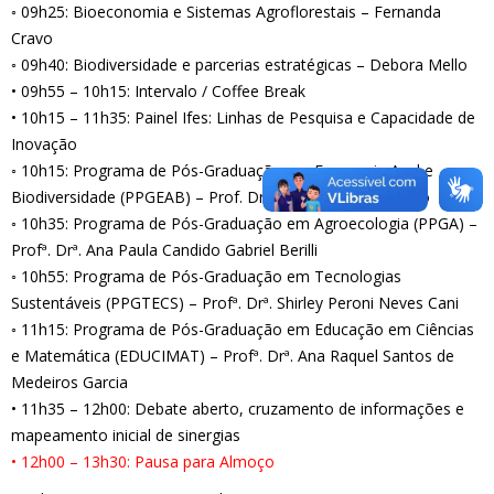
◦ 09h25: Bioeconomia e Sistemas Agroflorestais – Fernanda
Cravo
◦ 09h40: Biodiversidade e parcerias estratégicas – Debora Mello
• 09h55 – 10h15: Intervalo / Coffee Break
• 10h15 – 11h35: Painel Ifes: Linhas de Pesquisa e Capacidade de
Inovação
◦ 10h15: Programa de Pós-Graduação em Economia Azul e
Biodiversidade (PPGEAB) – Prof. Dr. Jones Santander Neto
◦ 10h35: Programa de Pós-Graduação em Agroecologia (PPGA) –
Profª. Drª. Ana Paula Candido Gabriel Berilli
◦ 10h55: Programa de Pós-Graduação em Tecnologias
Sustentáveis (PPGTECS) – Profª. Drª. Shirley Peroni Neves Cani
◦ 11h15: Programa de Pós-Graduação em Educação em Ciências
e Matemática (EDUCIMAT) – Profª. Drª. Ana Raquel Santos de
Medeiros Garcia
• 11h35 – 12h00: Debate aberto, cruzamento de informações e
mapeamento inicial de sinergias
• 12h00 – 13h30: Pausa para Almoço