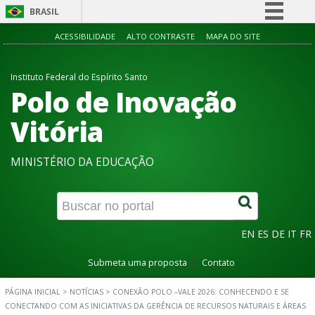
BRASIL
Simplifique!
ACESSIBILIDADE
ALTO CONTRASTE
MAPA DO SITE
Comunica BR
Instituto Federal do Espírito Santo
Participe
Polo de Inovação
Acesso à informação
Vitória
Legislação
Canais
MINISTÉRIO DA EDUCAÇÃO
EN
ES
DE
IT
FR
Submeta uma proposta
Contato
PÁGINA INICIAL
>
NOTÍCIAS
>
CONEXÃO POLO –VALE 2026: CONHECENDO E SE
CONECTANDO COM AS INICIATIVAS DA GERÊNCIA DE RECURSOS NATURAIS E ÁREAS